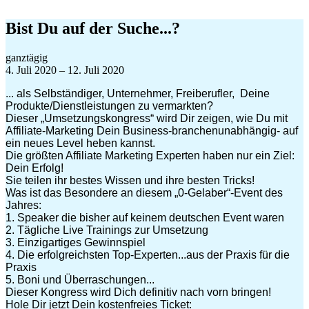
Zum
Inhalt
Bist Du auf der Suche...?
springen
Bist
ganztägig
Du
4. Juli 2020
–
12. Juli 2020
auf
... als Selbständiger, Unternehmer, Freiberufler, Deine
der
Produkte/Dienstleistungen zu vermarkten?
Suche...?
Dieser „Umsetzungskongress“ wird Dir zeigen, wie Du mit
Affiliate-Marketing Dein Business-branchenunabhängig- auf
ein neues Level heben kannst.
Die größten Affiliate Marketing Experten haben nur ein Ziel:
Dein Erfolg!
Sie teilen ihr bestes Wissen und ihre besten Tricks!
Was ist das Besondere an diesem „0-Gelaber“-Event des
Jahres:
1. Speaker die bisher auf keinem deutschen Event waren
2. Tägliche Live Trainings zur Umsetzung
3. Einzigartiges Gewinnspiel
4. Die erfolgreichsten Top-Experten...aus der Praxis für die
Praxis
5. Boni und Überraschungen...
Dieser Kongress wird Dich definitiv nach vorn bringen!
Hole Dir jetzt Dein kostenfreies Ticket: