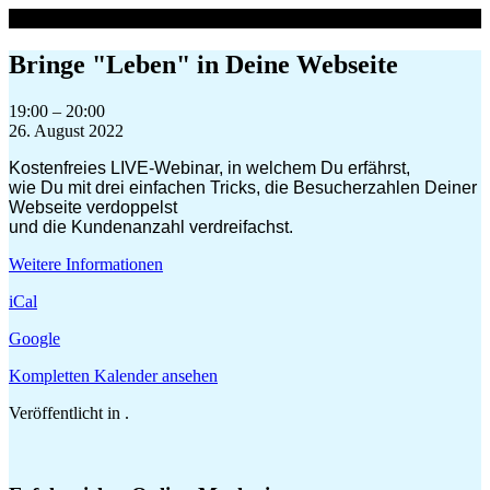
Zum
Inhalt
springen
Bringe "Leben" in Deine Webseite
Bringe
19:00
–
20:00
"Leben"
26. August 2022
in
Kostenfreies LIVE-Webinar, in welchem Du erfährst,
Deine
wie Du mit drei einfachen Tricks, die Besucherzahlen Deiner
Webseite
Webseite verdoppelst
und die Kundenanzahl verdreifachst.
Weitere Informationen
iCal
Google
Kompletten Kalender ansehen
Veröffentlicht in .