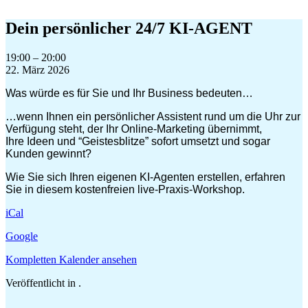
Zum
Inhalt
Dein persönlicher 24/7 KI-AGENT
springen
Dein
19:00
–
20:00
persönlicher
22. März 2026
24/7
Was würde es für Sie und Ihr Business bedeuten…
KI-
AGENT
…wenn Ihnen ein persönlicher Assistent rund um die Uhr zur
Verfügung steht, der Ihr Online-Marketing übernimmt,
Ihre Ideen und “Geistesblitze” sofort umsetzt und sogar
Kunden gewinnt?
Wie Sie sich Ihren eigenen KI-Agenten erstellen, erfahren
Sie in diesem kostenfreien live-Praxis-Workshop.
iCal
Google
Kompletten Kalender ansehen
Veröffentlicht in .