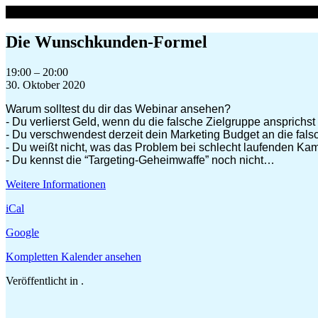
Zum
Inhalt
springen
Die Wunschkunden-Formel
Die
19:00
–
20:00
Wunschkunden-
30. Oktober 2020
Formel
Warum solltest du dir das Webinar ansehen?
- Du verlierst Geld, wenn du die falsche Zielgruppe ansprichst
- Du verschwendest derzeit dein Marketing Budget an die fals
- Du weißt nicht, was das Problem bei schlecht laufenden Ka
- Du kennst die “Targeting-Geheimwaffe” noch nicht…
Weitere Informationen
iCal
Google
Kompletten Kalender ansehen
Veröffentlicht in .