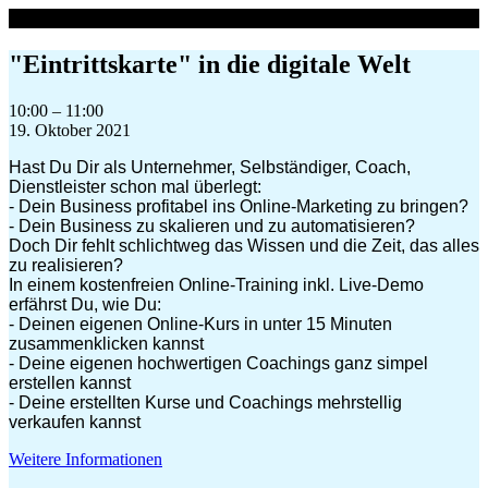
Zum
Inhalt
springen
"Eintrittskarte" in die digitale Welt
"Eintrittskarte"
10:00
–
11:00
in
19. Oktober 2021
die
Hast Du Dir als Unternehmer, Selbständiger, Coach,
digitale
Dienstleister schon mal überlegt:
Welt
- Dein Business profitabel ins Online-Marketing zu bringen?
- Dein Business zu skalieren und zu automatisieren?
Doch Dir fehlt schlichtweg das Wissen und die Zeit, das alles
zu realisieren?
In einem kostenfreien Online-Training inkl. Live-Demo
erfährst Du, wie Du:
- Deinen eigenen Online-Kurs in unter 15 Minuten
zusammenklicken kannst
- Deine eigenen hochwertigen Coachings ganz simpel
erstellen kannst
- Deine erstellten Kurse und Coachings mehrstellig
verkaufen kannst
Weitere Informationen