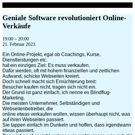
Zum
Inhalt
springen
Geniale Software revolutioniert Online-
Verkäufe
Geniale
19:00
–
20:00
Software
21. Februar 2023
revolutioniert
Ein Online-Projekt, egal ob Coachings, Kurse,
Online-
Dienstleistungen etc.
Verkäufe
hat ein einziges Ziel: Es muss verkaufen.
Dafür werden, oft mit hohem finanziellen und zeitlichen
Aufwand, schicke Webseiten kreiert.
Doch schnell macht sich Ernüchterung breit:
Besucher kaufen nicht, tragen sich nicht ein.
Der Grund ist ganz einfach, ich nenne es Blindflug-
Marketing.
Die meisten Unternehmer, Selbständigen und
Webseitenbetreiber, die
online etwas verkaufen wollen, wissen überhaupt nicht, was
auf ihren Webseiten passiert.
Sie tappen einfach im Dunkeln und hoffen, dass irgendwann
etwas passiert.