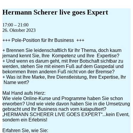
Zum
Inhalt
Hermann Scherer live goes Expert
springen
Hermann
17:00
–
21:00
Scherer
26. Oktober 2023
live
+++ Pole-Position für Ihr Business +++
goes
Expert
+ Brennen Sie leidenschaftlich für Ihr Thema, doch kaum
jemand kennt Sie, Ihre Kompetenz und Ihre Expertise?
+ Und wenn es darum geht, mit Ihrer Botschaft sichtbar zu
werden, stehen Sie mit einem Fuß auf dem Gaspedal und
bekommen Ihren anderen Fuß nicht von der Bremse?
+ Was ist Ihre Marke, Ihre Dienstleistung, Ihre Expertise, Ihr
Name wert?
Mal Hand aufs Herz:
Wie viele Online-Kurse und Programme haben Sie schon
erworben? Und wie viele davon haben Sie in die Umsetzung
gebracht und Ihr Business nach vorn katapultiert?
„HERMANN SCHERER LIVE GOES EXPERT“...kein Event,
sondern ein Erlebnis!
Erfahren Sie, wie Sie: