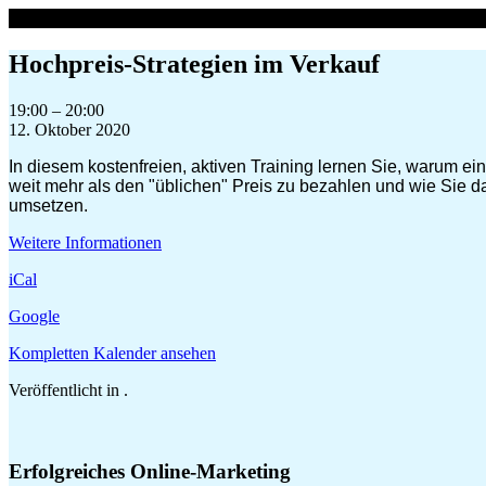
Zum
Inhalt
springen
Hochpreis-Strategien im Verkauf
Hochpreis-
19:00
–
20:00
Strategien
12. Oktober 2020
im
In diesem kostenfreien, aktiven Training lernen Sie, warum ein 
Verkauf
weit mehr als den "üblichen" Preis zu bezahlen und wie Sie d
umsetzen.
Weitere Informationen
iCal
Google
Kompletten Kalender ansehen
Veröffentlicht in .
Erfolgreiches Online-Marketing