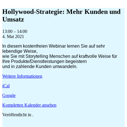
Zum
Inhalt
Hollywood-Strategie: Mehr Kunden und
springen
Umsatz
Hollywood-
13:00
–
14:00
Strategie:
4. Mai 2021
Mehr
In diesem kostenfreien Webinar lernen Sie auf sehr
Kunden
lebendige Weise,
und
wie Sie mit Storytelling Menschen auf kraftvolle Weise für
Umsatz
Ihre Produkte/Dienstleistungen begeistern
und in zahlende Kunden umwandeln.
Weitere Informationen
iCal
Google
Kompletten Kalender ansehen
Veröffentlicht in .