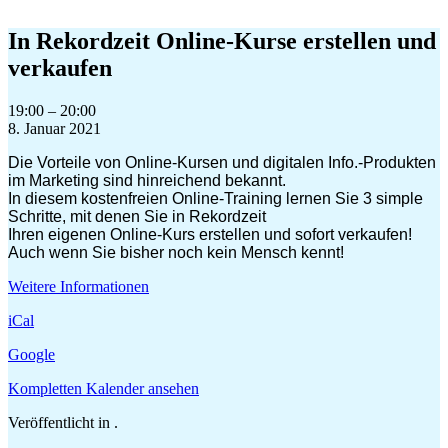
Zum
Inhalt
In Rekordzeit Online-Kurse erstellen und
springen
verkaufen
In
19:00
–
20:00
Rekordzeit
8. Januar 2021
Online-
Die Vorteile von Online-Kursen und digitalen Info.-Produkten
Kurse
im Marketing sind hinreichend bekannt.
erstellen
In diesem kostenfreien Online-Training lernen Sie 3 simple
und
Schritte, mit denen Sie in Rekordzeit
verkaufen
Ihren eigenen Online-Kurs erstellen und sofort verkaufen!
Auch wenn Sie bisher noch kein Mensch kennt!
Weitere Informationen
iCal
Google
Kompletten Kalender ansehen
Veröffentlicht in .