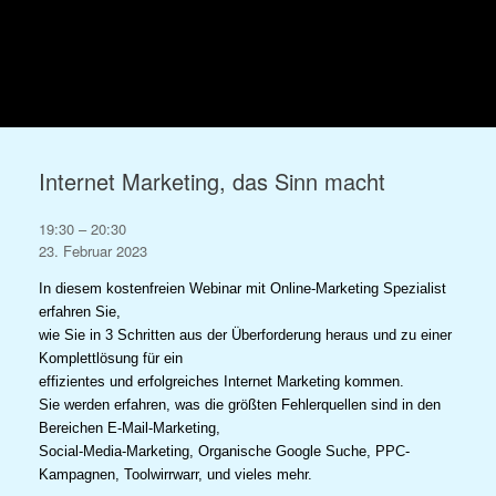
Zum
Inhalt
springen
Internet Marketing, das Sinn macht
Internet
19:30
–
20:30
Marketing,
23. Februar 2023
das
In diesem kostenfreien Webinar mit Online-Marketing Spezialist
Sinn
erfahren Sie,
macht
wie Sie in 3 Schritten aus der Überforderung heraus und zu einer
Komplettlösung für ein
effizientes und erfolgreiches Internet Marketing kommen.
Sie werden erfahren, was die größten Fehlerquellen sind in den
Bereichen E-Mail-Marketing,
Social-Media-Marketing, Organische Google Suche, PPC-
Kampagnen, Toolwirrwarr, und vieles mehr.