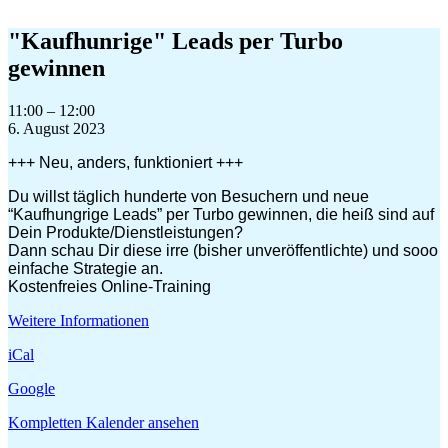
Zum
Inhalt
"Kaufhunrige" Leads per Turbo
springen
gewinnen
"Kaufhunrige"
11:00
–
12:00
Leads
6. August 2023
per
+++ Neu, anders, funktioniert +++
Turbo
gewinnen
Du willst täglich hunderte von Besuchern und neue
“Kaufhungrige Leads” per Turbo gewinnen, die heiß sind auf
Dein Produkte/Dienstleistungen?
Dann schau Dir diese irre (bisher unveröffentlichte) und sooo
einfache Strategie an.
Kostenfreies Online-Training
Weitere Informationen
iCal
Google
Kompletten Kalender ansehen