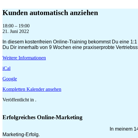
Zum
Inhalt
Kunden automatisch anziehen
springen
Kunden
18:00
–
19:00
automatisch
21. Juni 2022
anziehen
In diesem kostenfreien Online-Training bekommst Du eine 1:1 
Du Dir innerhalb von 9 Wochen eine praxiserprobte Vertriebs
Weitere Informationen
iCal
Google
Kompletten Kalender ansehen
Veröffentlicht in .
Erfolgreiches Online-Marketing
In meinem 14
Marketing-Erfolg.