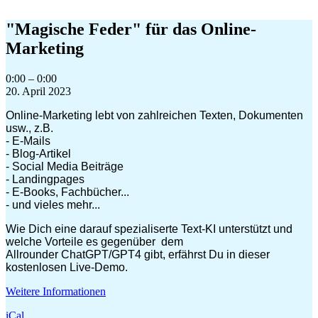
Zum
Inhalt
"Magische Feder" für das Online-
springen
Marketing
"Magische
0:00
–
0:00
Feder"
20. April 2023
für
Online-Marketing lebt von zahlreichen Texten, Dokumenten
das
usw., z.B.
Online-
- E-Mails
Marketing
- Blog-Artikel
- Social Media Beiträge
- Landingpages
- E-Books, Fachbücher...
- und vieles mehr...
Wie Dich eine darauf spezialiserte Text-KI unterstützt und
welche Vorteile es gegenüber dem
Allrounder ChatGPT/GPT4 gibt, erfährst Du in dieser
kostenlosen Live-Demo.
Weitere Informationen
iCal