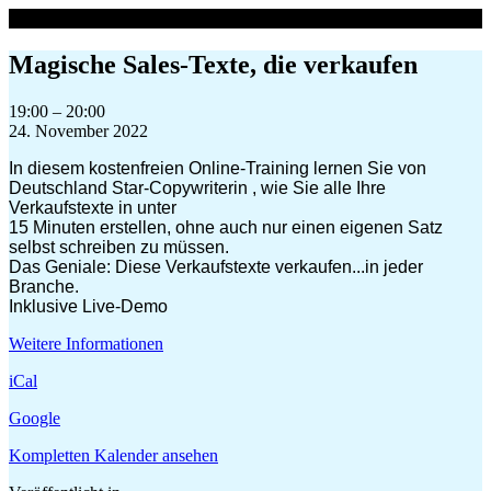
Zum
Inhalt
springen
Magische Sales-Texte, die verkaufen
Magische
19:00
–
20:00
Sales-
24. November 2022
Texte,
In diesem kostenfreien Online-Training lernen Sie von
die
Deutschland Star-Copywriterin , wie Sie alle Ihre
verkaufen
Verkaufstexte in unter
15 Minuten erstellen, ohne auch nur einen eigenen Satz
selbst schreiben zu müssen.
Das Geniale: Diese Verkaufstexte verkaufen...in jeder
Branche.
Inklusive Live-Demo
Weitere Informationen
iCal
Google
Kompletten Kalender ansehen