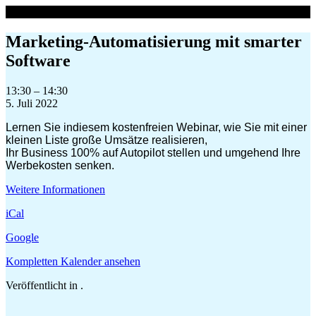
Zum
Inhalt
springen
Marketing-Automatisierung mit smarter
Software
Marketing-
13:30
–
14:30
Automatisierung
5. Juli 2022
mit
Lernen Sie indiesem kostenfreien Webinar, wie Sie mit einer
smarter
kleinen Liste große Umsätze realisieren,
Software
Ihr Business 100% auf Autopilot stellen und umgehend Ihre
Werbekosten senken.
Weitere Informationen
iCal
Google
Kompletten Kalender ansehen
Veröffentlicht in .