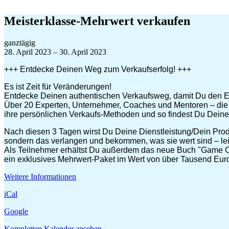
Zum
Inhalt
Meisterklasse-Mehrwert verkaufen
springen
Meisterklasse-
ganztägig
Mehrwert
28. April 2023
–
30. April 2023
verkaufen
+++ Entdecke Deinen Weg zum Verkaufserfolg! +++
Es ist Zeit für Veränderungen!
Entdecke Deinen authentischen Verkaufsweg, damit Du den Erf
Über 20 Experten, Unternehmer, Coaches und Mentoren – die 
ihre persönlichen Verkaufs-Methoden und so findest Du Deine,
Nach diesen 3 Tagen wirst Du Deine Dienstleistung/Dein Prod
sondern das verlangen und bekommen, was sie wert sind – leich
Als Teilnehmer erhältst Du außerdem das neue Buch "Game C
ein exklusives Mehrwert-Paket im Wert von über Tausend Eur
Weitere Informationen
iCal
Google
Kompletten Kalender ansehen