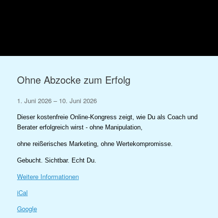
Zum
Inhalt
springen
Ohne Abzocke zum Erfolg
Ohne
1. Juni 2026
–
10. Juni 2026
Abzocke
Dieser kostenfreie Online-Kongress zeigt, wie Du als Coach und
zum
Berater erfolgreich wirst - ohne Manipulation,
Erfolg
ohne reißerisches Marketing, ohne Wertekompromisse.
Gebucht. Sichtbar. Echt Du.
Weitere Informationen
iCal
Google