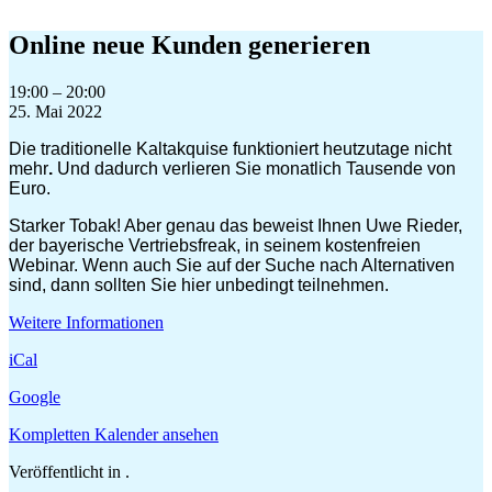
Zum
Inhalt
Online neue Kunden generieren
springen
Online
19:00
–
20:00
neue
25. Mai 2022
Kunden
Die traditionelle Kaltakquise funktioniert heutzutage nicht
generieren
mehr
.
Und dadurch verlieren Sie monatlich Tausende von
Euro.
Starker Tobak! Aber genau das beweist Ihnen Uwe Rieder,
der bayerische Vertriebsfreak, in seinem kostenfreien
Webinar. Wenn auch Sie auf der Suche nach Alternativen
sind, dann sollten Sie hier unbedingt teilnehmen.
Weitere Informationen
iCal
Google
Kompletten Kalender ansehen
Veröffentlicht in .