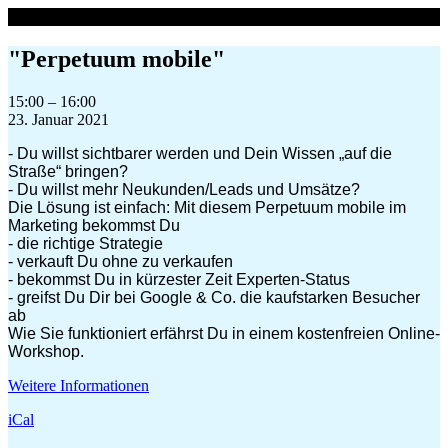
Zum
Inhalt
springen
"Perpetuum mobile"
"Perpetuum
15:00
–
16:00
mobile"
23. Januar 2021
- Du willst sichtbarer werden und Dein Wissen „auf die
Straße“ bringen?
- Du willst mehr Neukunden/Leads und Umsätze?
Die Lösung ist einfach: Mit diesem Perpetuum mobile im
Marketing bekommst Du
- die richtige Strategie
- verkauft Du ohne zu verkaufen
- bekommst Du in kürzester Zeit Experten-Status
- greifst Du Dir bei Google & Co. die kaufstarken Besucher
ab
Wie Sie funktioniert erfährst Du in einem kostenfreien Online-
Workshop.
Weitere Informationen
iCal