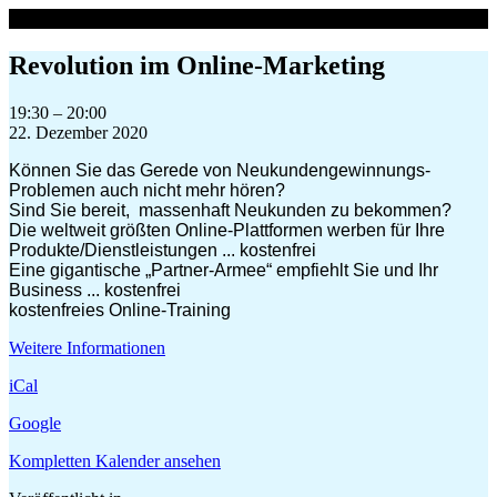
Zum
Inhalt
springen
Revolution im Online-Marketing
Revolution
19:30
–
20:00
im
22. Dezember 2020
Online-
Können Sie das Gerede von Neukundengewinnungs-
Marketing
Problemen auch nicht mehr hören?
Sind Sie bereit, massenhaft Neukunden zu bekommen?
Die weltweit größten Online-Plattformen werben für Ihre
Produkte/Dienstleistungen ... kostenfrei
Eine gigantische „Partner-Armee“ empfiehlt Sie und Ihr
Business ... kostenfrei
kostenfreies Online-Training
Weitere Informationen
iCal
Google
Kompletten Kalender ansehen