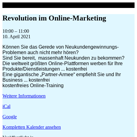
Zum
Inhalt
springen
Revolution im Online-Marketing
Revolution
10:00
–
11:00
im
10. April 2021
Online-
Können Sie das Gerede von Neukundengewinnungs-
Marketing
Problemen auch nicht mehr hören?
Sind Sie bereit, massenhaft Neukunden zu bekommen?
Die weltweit größten Online-Plattformen werben für Ihre
Produkte/Dienstleistungen ... kostenfrei
Eine gigantische „Partner-Armee“ empfiehlt Sie und Ihr
Business ... kostenfrei
kostenfreies Online-Training
Weitere Informationen
iCal
Google
Kompletten Kalender ansehen