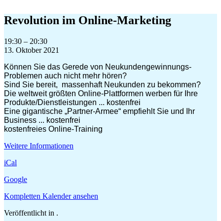
Zum
Inhalt
Revolution im Online-Marketing
springen
Revolution
19:30
–
20:30
im
13. Oktober 2021
Online-
Können Sie das Gerede von Neukundengewinnungs-
Marketing
Problemen auch nicht mehr hören?
Sind Sie bereit, massenhaft Neukunden zu bekommen?
Die weltweit größten Online-Plattformen werben für Ihre
Produkte/Dienstleistungen ... kostenfrei
Eine gigantische „Partner-Armee“ empfiehlt Sie und Ihr
Business ... kostenfrei
kostenfreies Online-Training
Weitere Informationen
iCal
Google
Kompletten Kalender ansehen
Veröffentlicht in .