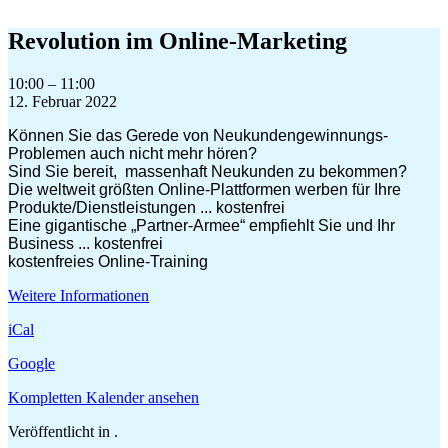
Zum
Inhalt
Revolution im Online-Marketing
springen
Revolution
10:00
–
11:00
im
12. Februar 2022
Online-
Können Sie das Gerede von Neukundengewinnungs-
Marketing
Problemen auch nicht mehr hören?
Sind Sie bereit, massenhaft Neukunden zu bekommen?
Die weltweit größten Online-Plattformen werben für Ihre
Produkte/Dienstleistungen ... kostenfrei
Eine gigantische „Partner-Armee“ empfiehlt Sie und Ihr
Business ... kostenfrei
kostenfreies Online-Training
Weitere Informationen
iCal
Google
Kompletten Kalender ansehen
Veröffentlicht in .