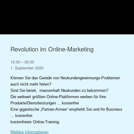
Zum
Inhalt
springen
Revolution im Online-Marketing
Revolution
19:30
–
20:30
im
1. September 2020
Online-
Können Sie das Gerede von Neukundengewinnungs-Problemen
Marketing
auch nicht mehr hören?
Sind Sie bereit, massenhaft Neukunden zu bekommen?
Die weltweit größten Online-Plattformen werben für Ihre
Produkte/Dienstleistungen ... kostenfrei
Eine gigantische „Partner-Armee“ empfiehlt Sie und Ihr Business
... kostenfrei
kostenfreies Online-Training
Weitere Informationen