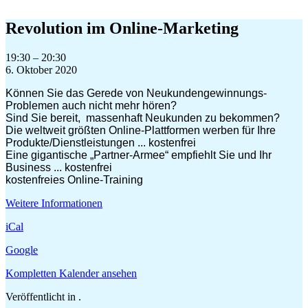
Zum
Inhalt
Revolution im Online-Marketing
springen
Revolution
19:30
–
20:30
im
6. Oktober 2020
Online-
Können Sie das Gerede von Neukundengewinnungs-
Marketing
Problemen auch nicht mehr hören?
Sind Sie bereit, massenhaft Neukunden zu bekommen?
Die weltweit größten Online-Plattformen werben für Ihre
Produkte/Dienstleistungen ... kostenfrei
Eine gigantische „Partner-Armee“ empfiehlt Sie und Ihr
Business ... kostenfrei
kostenfreies Online-Training
Weitere Informationen
iCal
Google
Kompletten Kalender ansehen
Veröffentlicht in .