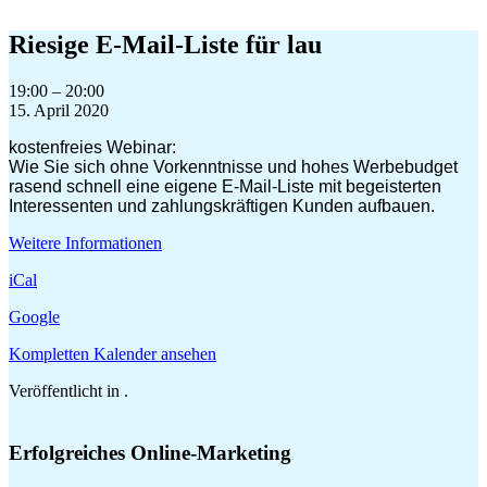
Zum
Inhalt
Riesige E-Mail-Liste für lau
springen
Riesige
19:00
–
20:00
E-
15. April 2020
Mail-
kostenfreies Webinar:
Liste
Wie Sie sich ohne Vorkenntnisse und hohes Werbebudget
für
rasend schnell eine eigene E-Mail-Liste mit begeisterten
lau
Interessenten und zahlungskräftigen Kunden aufbauen.
Weitere Informationen
iCal
Google
Kompletten Kalender ansehen
Veröffentlicht in .
Erfolgreiches Online-Marketing