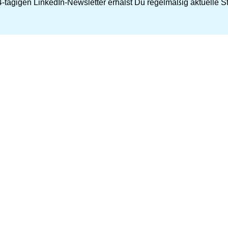
-tägigen LinkedIn-Newsletter erhälst Du regelmäßig aktuelle Str