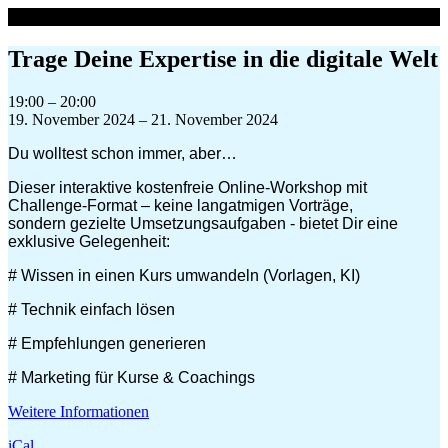
Zum
Inhalt
springen
Trage Deine Expertise in die digitale Welt
Trage
19:00
–
20:00
Deine
19. November 2024
–
21. November 2024
Expertise
Du wolltest schon immer, aber…
in
die
Dieser interaktive kostenfreie Online-Workshop mit
digitale
Challenge-Format – keine langatmigen Vorträge,
Welt
sondern gezielte Umsetzungsaufgaben - bietet Dir eine
exklusive Gelegenheit:
# Wissen in einen Kurs umwandeln (Vorlagen, KI)
# Technik einfach lösen
# Empfehlungen generieren
# Marketing für Kurse & Coachings
Weitere Informationen
iCal