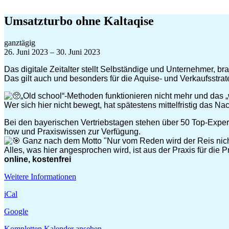
Zum
Inhalt
Umsatzturbo ohne Kaltaqise
springen
Umsatzturbo
ganztägig
ohne
26. Juni 2023
–
30. Juni 2023
Kaltaqise
Das digitale Zeitalter stellt Selbständige und Unternehmer,
Das gilt auch und besonders für die Aquise- und Verkaufsstrat
„Old school“-Methoden funktionieren nicht mehr und das „
Wer sich hier nicht bewegt, hat spätestens mittelfristig das N
Bei den bayerischen Vertriebstagen stehen ü
ber 50 Top-Exper
how und Praxiswissen zur Verfügung.
Ganz nach dem Motto "Nur vom Reden wird der Reis nicht
Alles, was hier angesprochen wird, ist aus der Praxis für die P
online, kostenfrei
Weitere Informationen
iCal
Google
Kompletten Kalender ansehen