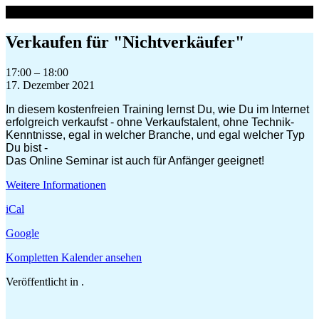
Zum
Inhalt
springen
Verkaufen für "Nichtverkäufer"
Verkaufen
17:00
–
18:00
für
17. Dezember 2021
"Nichtverkäufer"
In diesem kostenfreien Training lernst Du, wie Du im Internet
erfolgreich verkaufst - ohne Verkaufstalent, ohne Technik-
Kenntnisse, egal in welcher Branche, und egal welcher Typ
Du bist -
Das Online Seminar ist auch für Anfänger geeignet!
Weitere Informationen
iCal
Google
Kompletten Kalender ansehen
Veröffentlicht in .