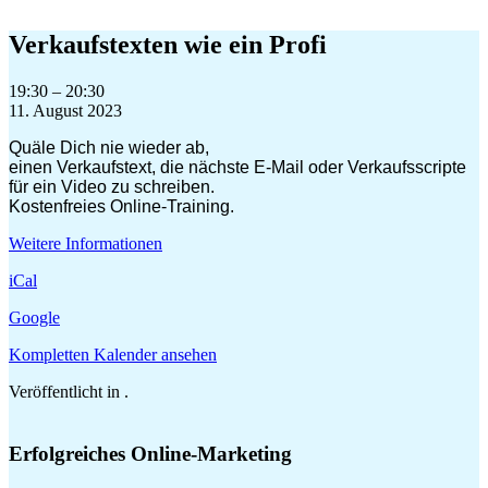
Zum
Inhalt
Verkaufstexten wie ein Profi
springen
Verkaufstexten
19:30
–
20:30
wie
11. August 2023
ein
Quäle Dich nie wieder ab,
Profi
einen Verkaufstext, die nächste E-Mail oder Verkaufsscripte
für ein Video zu schreiben.
Kostenfreies Online-Training.
Weitere Informationen
iCal
Google
Kompletten Kalender ansehen
Veröffentlicht in .
Erfolgreiches Online-Marketing