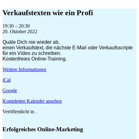
Zum
Inhalt
Verkaufstexten wie ein Profi
springen
Verkaufstexten
19:30
–
20:30
wie
20. Oktober 2022
ein
Quäle Dich nie wieder ab,
Profi
einen Verkaufstext, die nächste E-Mail oder Verkaufsscripte
für ein Video zu schreiben.
Kostenfreies Online-Training.
Weitere Informationen
iCal
Google
Kompletten Kalender ansehen
Veröffentlicht in .
Erfolgreiches Online-Marketing