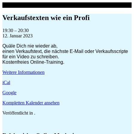
Zum
Inhalt
springen
Verkaufstexten wie ein Profi
Verkaufstexten
19:30
–
20:30
wie
12. Januar 2023
ein
Quäle Dich nie wieder ab,
Profi
einen Verkaufstext, die nächste E-Mail oder Verkaufsscripte
für ein Video zu schreiben.
Kostenfreies Online-Training.
Weitere Informationen
iCal
Google
Kompletten Kalender ansehen
Veröffentlicht in .