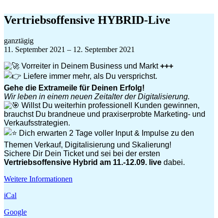
Zum
Inhalt
Vertriebsoffensive HYBRID-Live
springen
Vertriebsoffensive
ganztägig
HYBRID-
11. September 2021
–
12. September 2021
Live
Vorreiter in Deinem Business und Markt
+++
Liefere immer mehr, als Du versprichst.
Gehe die Extrameile für Deinen Erfolg!
Wir leben in einem neuen Zeitalter der Digitalisierung.
Willst Du weiterhin professionell Kunden gewinnen,
brauchst Du brandneue und praxiserprobte Marketing- und
Verkaufsstrategien.
Dich erwarten 2 Tage voller Input & Impulse zu den
Themen Verkauf, Digitalisierung und Skalierung!
Sichere Dir Dein Ticket und sei bei der ersten
Vertriebsoffensive Hybrid am 11.-12.09. live
dabei.
Weitere Informationen
iCal
Google