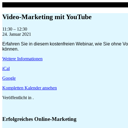
Zum
Inhalt
springen
Video-Marketing mit YouTube
Video-
11:30
–
12:30
Marketing
24. Januar 2021
mit
Erfahren Sie in diesem kostenfreien Webinar, wie Sie ohne 
YouTube
können.
Weitere Informationen
iCal
Google
Kompletten Kalender ansehen
Veröffentlicht in .
Erfolgreiches Online-Marketing