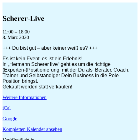
Zum
Inhalt
springen
Scherer-Live
Scherer-
11:00
–
18:00
Live
8. März 2020
+++ Du bist gut – aber keiner weiß es? +++
Es ist kein Event, es ist ein Erlebnis!
In „Hermann Scherer live“ geht es um die richtige
(Experten-)Positionierung, mit der Du als Berater, Coach,
Trainer und Selbständiger Dein Business in die Pole
Position bringst.
Gekauft werden statt verkaufen!
Weitere Informationen
iCal
Google
Kompletten Kalender ansehen
Veröffentlicht in .